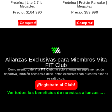
Proteína | Lite 2.7 lb |
Proteína | Protein Pancake |
Megaplex
Megaplex
Precio.
$
184.990
Precio.
$
59.990
¡Comprar!
¡Comprar!
Alianzas Exclusivas para Miembros Vita
FIT Club
Como miembro de Vita FIT Club, no solo ahorras en suplementación
deportiva, también accedes a descuentos exclusivos con nuestros aliados
estratégicos:
¡Registrate al Club!
Ver todos los beneficios de nuestras alianzas →.