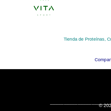
Tienda de Proteínas, C
Compart
______________________
© 202