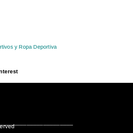
rtivos y Ropa Deportiva
nterest
_______________________
served