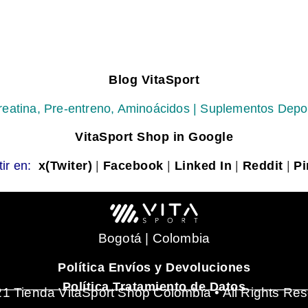
Blog VitaSport
reatina, Pre-entreno, Aminoácidos | Suplementos Depo
VitaSport Shop in Google
ir en:
x(Twiter)
|
Facebook
|
Linked In
|
Reddit
|
Pi
Bogotá | Colombia
Política Envíos y Devoluciones
_______________________________________
Política Tratamiento de Datos
1 Tienda VitaSport Shop Colombia • All Rights Re