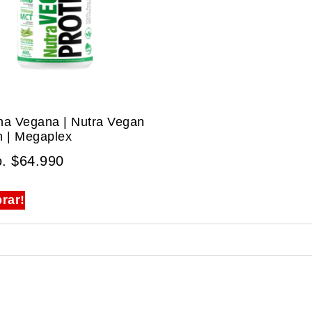
na Vegana | Nutra Vegan
n | Megaplex
o.
$
64.990
rar!