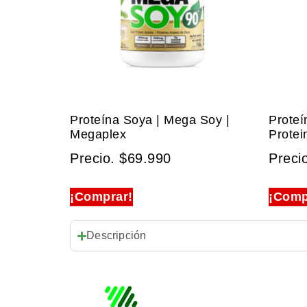
Proteína Soya | Mega Soy |
Proteí
Megaplex
Protei
Precio.
$
69.990
Preci
¡Comprar!
¡Comp
Descripción