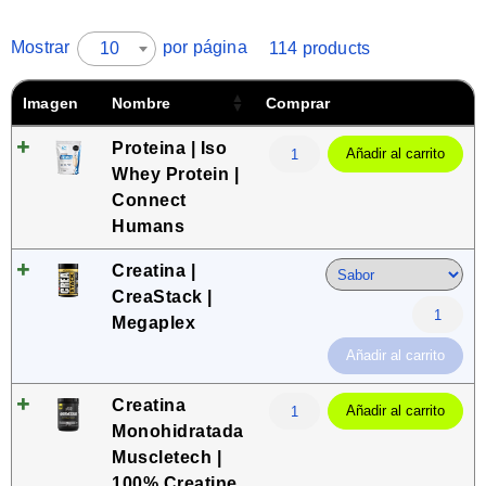
Mostrar
por página
10
114 products
Imagen
Nombre
Comprar
Proteina | Iso
Añadir al carrito
Whey Protein |
Connect
Humans
Creatina |
CreaStack |
Megaplex
Añadir al carrito
Creatina
Añadir al carrito
Monohidratada
Muscletech |
100% Creatine