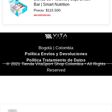
Bar | Smart Nutrition
Precio.
$
115.500
SIN EXISTENCIAS
CANTIDAD EN EL CARRITO
0
Bogotá | Colombia
Política Envíos y Devoluciones
Política Tratamiento de Datos
_______________________________________________
© 2021 Tienda VitaSport Shop Colombia • All Rights
Reserved