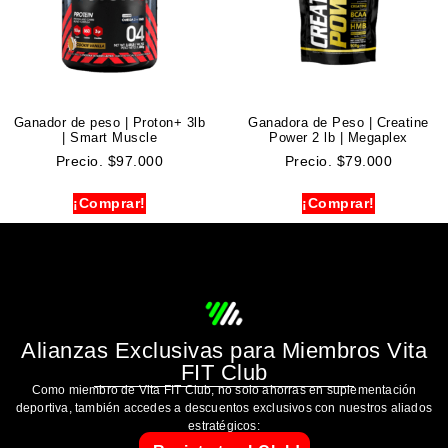
Ganador de peso | Proton+ 3lb
Ganadora de Peso | Creatine
| Smart Muscle
Power 2 lb | Megaplex
Precio.
$
97.000
Precio.
$
79.000
¡Comprar!
¡Comprar!
Alianzas Exclusivas para Miembros Vita
FIT Club
Como miembro de Vita FIT Club, no solo ahorras en suplementación
deportiva, también accedes a descuentos exclusivos con nuestros aliados
estratégicos: