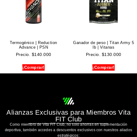
Termogénico | Reduction
Ganador de peso | Titan Army 5
Advance | PSN
lb | Vitanas
Precio.
$
140.000
Precio.
$
130.000
¡Comprar!
¡Comprar!
Alianzas Exclusivas para Miembros Vita
FIT Club
Como miembro de Vita FIT Club, no solo ahorras en suplementación
deportiva, también accedes a descuentos exclusivos con nuestros aliados
estratégicos: