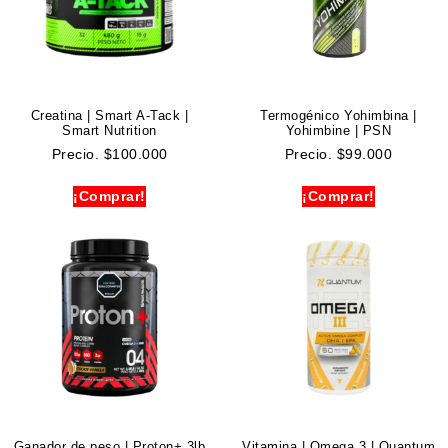
Creatina | Smart A-Tack |
Termogénico Yohimbina |
Smart Nutrition
Yohimbine | PSN
Precio.
$
100.000
Precio.
$
99.000
¡Comprar!
¡Comprar!
Ganador de peso | Proton+ 3lb
Vitamina | Omega 3 | Quantum