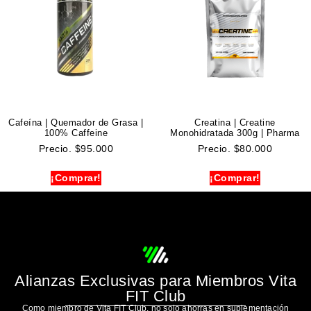
Cafeína | Quemador de Grasa |
Creatina | Creatine
100% Caffeine
Monohidratada 300g | Pharma
Precio.
$
95.000
Precio.
$
80.000
¡Comprar!
¡Comprar!
Alianzas Exclusivas para Miembros Vita
FIT Club
Como miembro de Vita FIT Club, no solo ahorras en suplementación