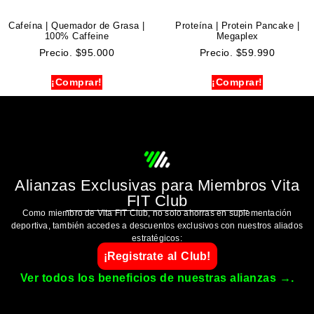
Cafeína | Quemador de Grasa |
Proteína | Protein Pancake |
100% Caffeine
Megaplex
Precio.
$
95.000
Precio.
$
59.990
¡Comprar!
¡Comprar!
Alianzas Exclusivas para Miembros Vita
FIT Club
Como miembro de Vita FIT Club, no solo ahorras en suplementación
deportiva, también accedes a descuentos exclusivos con nuestros aliados
estratégicos:
¡Registrate al Club!
Ver todos los beneficios de nuestras alianzas →.