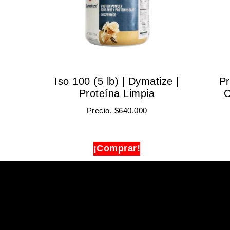
Iso 100 (5 lb) | Dymatize |
Pr
Proteína Limpia
C
Precio.
$
640.000
¡Comprar!