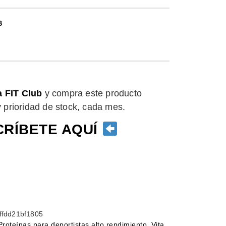
B
a FIT Club
y compra este producto
 y prioridad de stock, cada mes.
RÍBETE AQUÍ
ffdd21bf1805
Proteínas para deportistas alto rendimiento
,
Vita