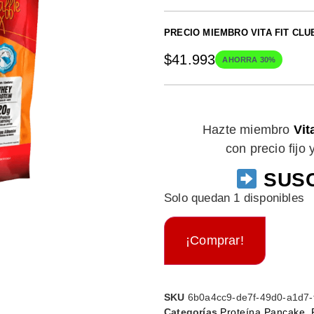
PRECIO MIEMBRO VITA FIT CLU
$
41.993
AHORRA 30%
Hazte miembro
Vit
con precio fijo
SUSC
Solo quedan 1 disponibles
¡Comprar!
SKU
6b0a4cc9-de7f-49d0-a1d7-
Categorías
Proteína Pancake
,