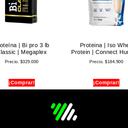
oteína | Bi pro 3 lb
Proteina | Iso Wh
lassic | Megaplex
Protein | Connect H
Precio.
$
329.000
Precio.
$
184.900
¡Comprar!
¡Comprar!