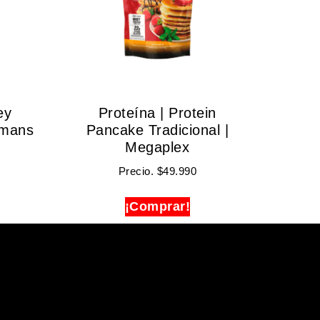
ey
Proteína | Protein
umans
Pancake Tradicional |
Megaplex
Precio.
$
49.990
¡Comprar!