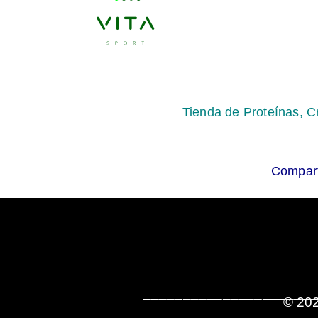
Tienda de Proteínas, C
Compart
______________________
© 202