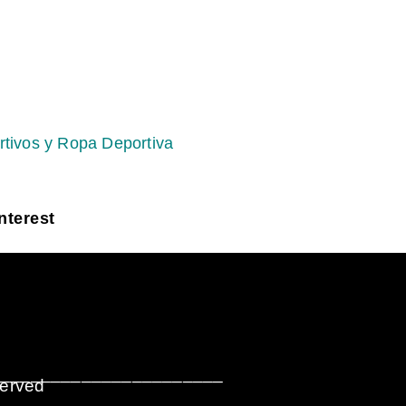
rtivos y Ropa Deportiva
nterest
_______________________
served