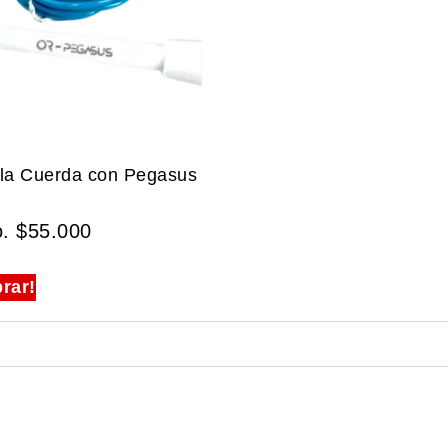
 la Cuerda con Pegasus
o.
$
55.000
rar!