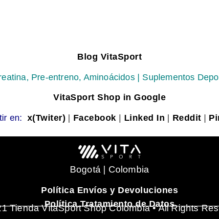
Blog VitaSport
reatina, Pre-entreno, Aminoácidos | Suplementos Depo
VitaSport Shop in Google
ir en:
x(Twiter)
|
Facebook
|
Linked In
|
Reddit
|
Pi
Bogotá | Colombia
Política Envíos y Devoluciones
_______________________________________
Política Tratamiento de Datos
1 Tienda VitaSport Shop Colombia • All Rights Re