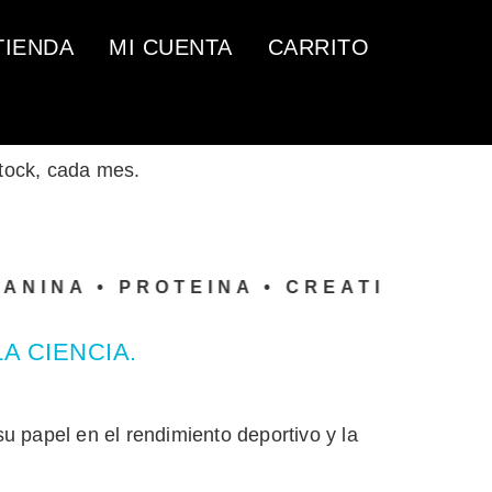
TIENDA
MI CUENTA
CARRITO
stock, cada mes.
A •
PROTEINA • CREATINA • AMINOA
A CIENCIA.
u papel en el rendimiento deportivo y la