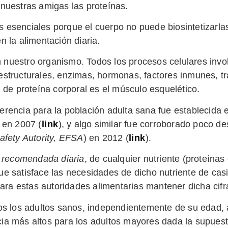
nuestras amigas las proteínas.
 esenciales porque el cuerpo no puede biosintetizarla
en la alimentación diaria.
n nuestro organismo. Todos los procesos celulares inv
tructurales, enzimas, hormonas, factores inmunes, tr
de proteína corporal es el músculo esquelético.
ferencia para la población adulta sana fue establecida 
 en 2007 (
link
), y algo similar fue corroborado poco d
fety Autority, EFSA
) en 2012 (
link
).
a recomendada diaria
, de cualquier nutriente (proteína
que satisface las necesidades de dicho nutriente de cas
ara estas autoridades alimentarias mantener dicha cifr
os los adultos sanos, independientemente de su edad,
ncia más altos para los adultos mayores dada la supue