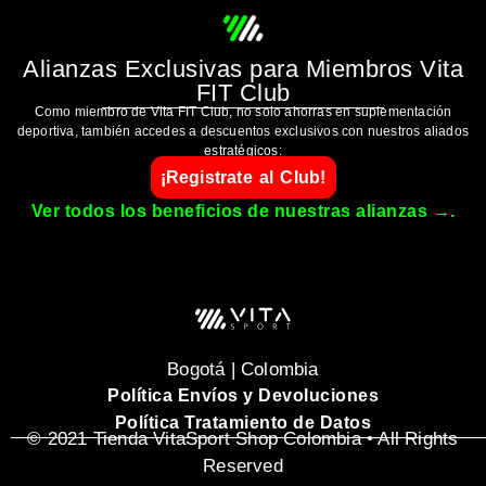
Alianzas Exclusivas para Miembros Vita
FIT Club
Como miembro de Vita FIT Club, no solo ahorras en suplementación
deportiva, también accedes a descuentos exclusivos con nuestros aliados
estratégicos:
¡Registrate al Club!
Ver todos los beneficios de nuestras alianzas →.
Bogotá | Colombia
Política Envíos y Devoluciones
Política Tratamiento de Datos
_______________________________________________
© 2021 Tienda VitaSport Shop Colombia • All Rights
Reserved