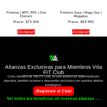
Proteina | WPC 80% | One
Proteína Soya | Mega Soy |
Element
Megaplex
Precio.
$
75.000
Precio.
$
69.990
¡Comprar!
¡Comprar!
Alianzas Exclusivas para Miembros Vita
FIT Club
Como miembro de Vita FIT Club, no solo ahorras en suplementación
deportiva, también accedes a descuentos exclusivos con nuestros aliados
estratégicos:
¡Registrate al Club!
Ver todos los beneficios de nuestras alianzas →.