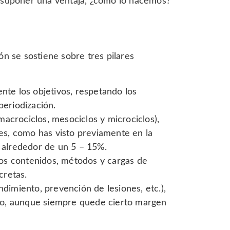
 suponer una ventaja, ¿cómo lo hacemos?
ón se sostiene sobre tres pilares
ente los objetivos, respetando los
periodización.
macrociclos, mesociclos y microciclos),
es, como has visto previamente en la
 alrededor de un 5 – 15%.
los contenidos, métodos y cargas de
cretas.
ndimiento, prevención de lesiones, etc.),
ido, aunque siempre quede cierto margen