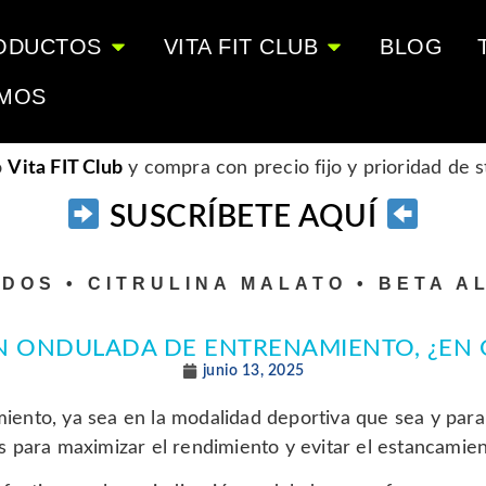
ODUCTOS
VITA FIT CLUB
BLOG
OMOS
o
Vita FIT Club
y compra con precio fijo y prioridad de 
SUSCRÍBETE AQUÍ
 • CITRULINA MALATO • BETA ALANI
N ONDULADA DE ENTRENAMIENTO, ¿EN 
junio 13, 2025
ento, ya sea en la modalidad deportiva que sea y para
s para maximizar el rendimiento y evitar el estancamien