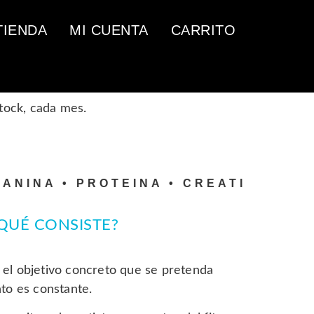
TIENDA
MI CUENTA
CARRITO
stock, cada mes.
NA •
PROTEINA • CREATINA • AMINOA
QUÉ CONSISTE?
 el objetivo concreto que se pretenda
to es constante.