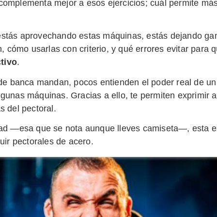
complementa mejor a esos ejercicios; cuál permite má
estás aprovechando estas máquinas, estás dejando ga
, cómo usarlas con criterio, y qué errores evitar para
tivo
.
de banca mandan, pocos entienden el poder real de un
gunas máquinas. Gracias a ello, te permiten exprimir al
s del pectoral.
rdad —esa que se nota aunque lleves camiseta—, esta es
ir pectorales de acero.