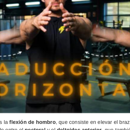
s la
flexión de hombro
, que consiste en elevar el bra
o entre el
pectoral
y el
deltoides anterior
, que tambi