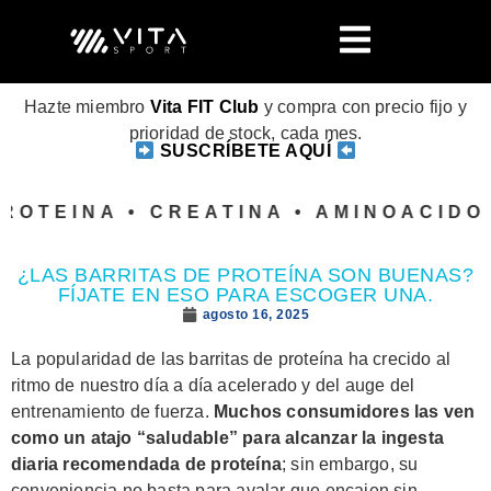
Hazte miembro
Vita FIT Club
y compra con precio fijo y
prioridad de stock, cada mes.
SUSCRÍBETE AQUÍ
ROTEINA • CREATINA • AMINOACIDOS
¿LAS BARRITAS DE PROTEÍNA SON BUENAS?
FÍJATE EN ESO PARA ESCOGER UNA.
agosto 16, 2025
La popularidad de las barritas de proteína ha crecido al
ritmo de nuestro día a día acelerado y del auge del
entrenamiento de fuerza.
Muchos consumidores las ven
como un atajo “saludable” para alcanzar la ingesta
diaria recomendada de proteína
; sin embargo, su
conveniencia no basta para avalar que encajen sin