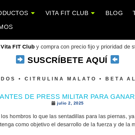
ODUCTOS
VITA FIT CLUB
BLOG
OMOS
o
Vita FIT Club
y compra con precio fijo y prioridad de 
SUSCRÍBETE AQUÍ
 • CITRULINA MALATO • BETA ALANI
IANTES DE PRESS MILITAR PARA GANA
julio 2, 2025
los hombros lo que las sentadillas para las piernas, y
enga como objetivo el desarrollo de la fuerza y de la 