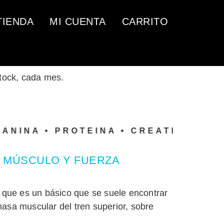
TIENDA
MI CUENTA
CARRITO
stock, cada mes.
NA •
PROTEINA • CREATINA • AMINO
R MÚSCULO Y FUERZA
a que es un básico que se suele encontrar
masa muscular del tren superior, sobre