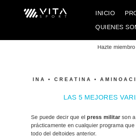
INICIO
PR
QUIENES S
Hazte miembr
ROTEINA • CREATINA • AMINOACIDOS
LAS 5 MEJORES VAR
Se puede decir que el
press militar
son a 
prácticamente en cualquier programa que t
todo del deltoides anterior.