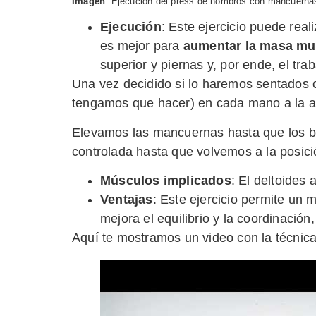
Imagen
: Ejecución del press de hombros con mancuernas
Ejecución
: Este ejercicio puede rea
es mejor para
aumentar la masa mu
superior y piernas y, por ende, el tra
Una vez decidido si lo haremos sentados 
tengamos que hacer) en cada mano a la al
Elevamos las mancuernas hasta que los br
controlada hasta que volvemos a la posició
Músculos implicados
: El deltoides a
Ventajas
: Este ejercicio permite un 
mejora el equilibrio y la coordinaci
Aquí te mostramos un video con la técnic