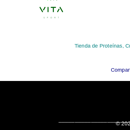
Tienda de Proteínas, C
Compart
______________________
© 202