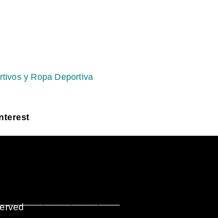
rtivos y Ropa Deportiva
nterest
_______________________
served