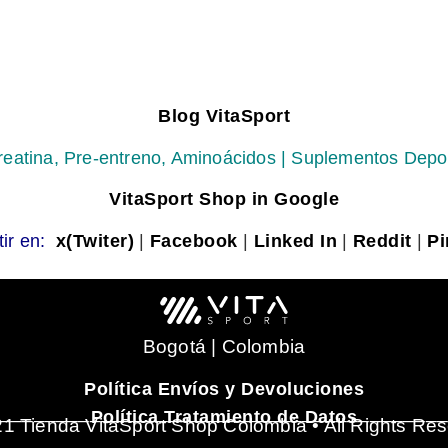
Blog VitaSport
reatina, Pre-entreno, Aminoácidos | Suplementos Depo
VitaSport Shop in Google
ir en:
x(Twiter)
|
Facebook
|
Linked In
|
Reddit
|
Pi
Bogotá | Colombia
Política Envíos y Devoluciones
_______________________________________
Política Tratamiento de Datos
1 Tienda VitaSport Shop Colombia • All Rights Re