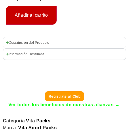
Añadir al carrito
Descripción del Producto
Información Detallada
Alianzas Exclusivas para Miembros
Vita FIT Club
Como miembro de Vita FIT Club, no solo ahorras en suplementación
deportiva, también accedes a descuentos exclusivos con nuestros aliados
estratégicos:
¡Registrate al Club!
Ver todos los beneficios de nuestras alianzas →.
Categoría
Vita Packs
Marca:
Vita Sport Packs